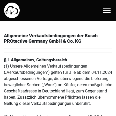
AMP-1 TP
ARC-2 E
AMH-2
About
AMP-1 X ballistic helmet
AMR-1 E
ATR-1
Online Catalog
Allgemeine Verkaufsbedingungen der Busch
PROtective Germany GmbH & Co. KG
AMP-1 E
§ 1 Allgemeines, Geltungsbereich
(1) Unsere Allgemeinen Verkaufsbedingungen
(„Verkaufsbedingungen“) gelten für alle ab dem 04.11.2024
abgeschlossenen Verträge, die überwiegend die Lieferung
beweglicher Sachen („Ware“) an Käufer, deren maßgebliche
Geschäftsadresse in Deutschland liegt, zum Gegenstand
haben. Zusätzlich übernommene Pflichten lassen die
Geltung dieser Verkaufsbedingungen unberührt.